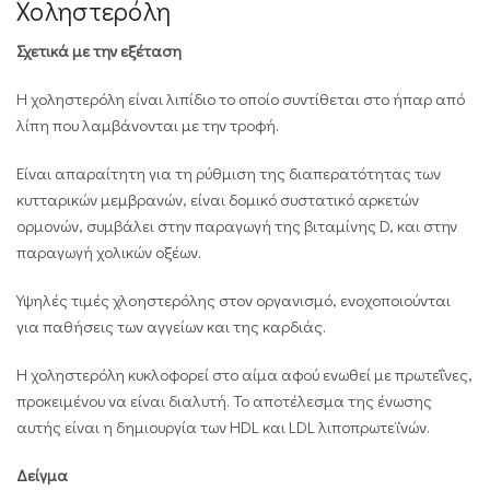
Χοληστερόλη
Σχετικά με την εξέταση
Η χοληστερόλη είναι λιπίδιο το οποίο συντίθεται στο ήπαρ από
λίπη που λαμβάνονται με την τροφή.
Είναι απαραίτητη για τη ρύθμιση της διαπερατότητας των
κυτταρικών μεμβρανών, είναι δομικό συστατικό αρκετών
ορμονών, συμβάλει στην παραγωγή της βιταμίνης D, και στην
παραγωγή χολικών οξέων.
Υψηλές τιμές χλοηστερόλης στον οργανισμό, ενοχοποιούνται
για παθήσεις των αγγείων και της καρδιάς.
Η χοληστερόλη κυκλοφορεί στο αίμα αφού ενωθεί με πρωτεΐνες,
προκειμένου να είναι διαλυτή. Το αποτέλεσμα της ένωσης
αυτής είναι η δημιουργία των HDL και LDL λιποπρωτεϊνών.
Δείγμα