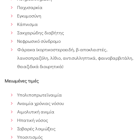
Παχυσαρκία
Εγκυμοσύνη
Κάπνισμα
Σακχαρώδης διαβήτης
Νεφρωσικό σύνδρομο
Φάρακα (κορτικοστεροειδή, β-αποκλειστές,
λανσοπραζόλη, λίθιο, αντισυλληπτικά, φαινοβαρβιτάλη,
θειαζιδικά διουρητικά)
Μειωμένες τιμές
Υπολιποπρωτεϊναιμία
Αναιμία χρόνιας νόσου
Αιμολυτική ανιμία
Ηπατική νόσος
Σοβαρές λοιμώξεις
Υποσιτισμός