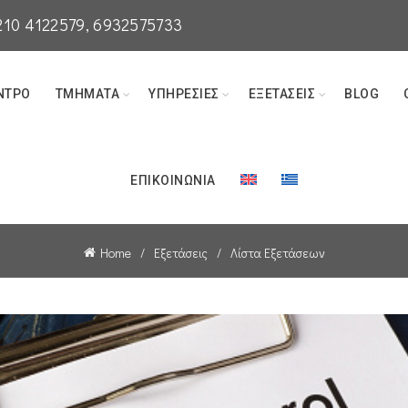
210 4122579
, 6932575733
ΝΤΡΟ
ΤΜΉΜΑΤΑ
ΥΠΗΡΕΣΊΕΣ
ΕΞΕΤΆΣΕΙΣ
BLOG
ΕΠΙΚΟΙΝΩΝΊΑ
Home
Εξετάσεις
Λίστα Εξετάσεων