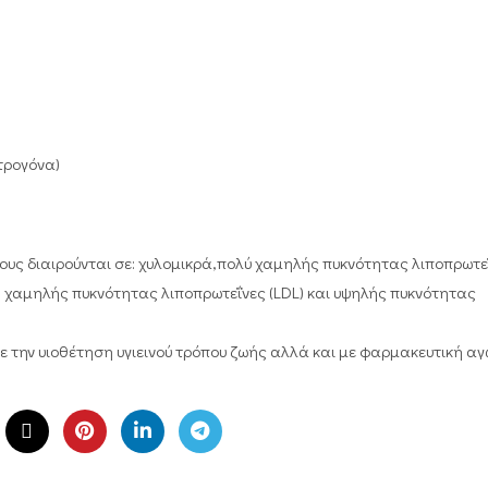
τρογόνα)
ους διαιρούνται σε: χυλομικρά,πολύ χαμηλής πυκνότητας λιποπρωτε
), χαμηλής πυκνότητας λιποπρωτεΐνες (LDL) και υψηλής πυκνότητας
 την υιοθέτηση υγιεινού τρόπου ζωής αλλά και με φαρμακευτική αγ