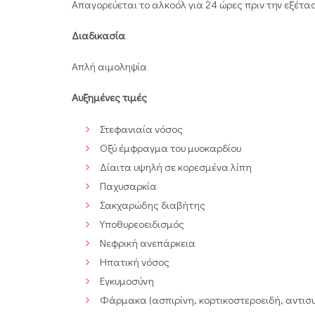
Απαγορεύεται το αλκοόλ για 24 ώρες πριν την εξέτα
Διαδικασία
Απλή αιμοληψία
Αυξημένες τιμές
Στεφανιαία νόσος
Οξύ έμφραγμα του μυοκαρδίου
Δίαιτα υψηλή σε κορεσμένα λίπη
Παχυσαρκία
Σακχαρώδης διαβήτης
Υποθυρεοειδισμός
Νεφρική ανεπάρκεια
Ηπατική νόσος
Εγκυμοσύνη
Φάρμακα (ασπιρίνη, κορτικοστεροειδή, αντισ