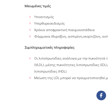
Μειωμένες τιμές
Υποσιτισμός
Υπερθυρεοειδισμός
Χρόνια αποφρακτική πνευμονοπάθεια
Φάρμακα (θυροξίνη, ασπιρίνη,νκορτιζόνη, οισ
Συμπληρωματικές πληροφορίες
Οι λιποπρωτεΐνες ανάλογα με την πυκνότητά τ
(VLDL), μέσης πυκνότητας λιποπρωτεΐνες (IDL
λιποπρωτεΐνες (HDL).
Μείωση της LDL μπορεί να πραγματοποιηθεί με