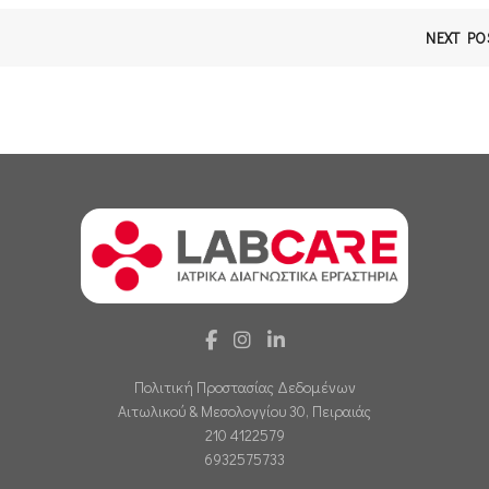
NEXT PO
Πολιτική Προστασίας Δεδομένων
Αιτωλικού & Μεσολογγίου 30, Πειραιάς
210 4122579
6932575733