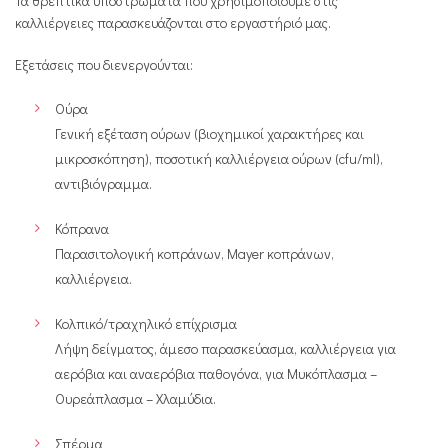
Τα θρεπτικά υποστρώματα που χρησιμοποιούμε στις
καλλιέργειες παρασκευάζονται στο εργαστήριό μας.
Εξετάσεις που διενεργούνται:
Ούρα
Γενική εξέταση ούρων (βιοχημικοί χαρακτήρες και
μικροσκόπηση), ποσοτική καλλιέργεια ούρων (cfu/ml),
αντιβιόγραμμα.
Κόπρανα
Παρασιτολογική κοπράνων, Mayer κοπράνων,
καλλιέργεια.
Κολπικό/τραχηλικό επίχρισμα
Λήψη δείγματος, άμεσο παρασκεύασμα, καλλιέργεια για
αερόβια και αναερόβια παθογόνα, για Μυκόπλασμα –
Ουρεάπλασμα – Χλαμύδια.
Σπέρμα