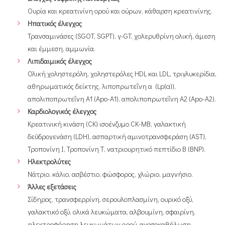
Ουρία και κρεατινίνη ορού και ούρων, κάθαρση κρεατινίνης.
Ηπατικός έλεγχος
Τρανσαμινάσες (SGOT, SGPT), γ-GT, χολερυθρίνη ολική, άμεση
και έμμεση, αμμωνία.
Λιπιδαιμικός έλεγχος
Ολική χοληστερόλη, χοληστερόλες HDL και LDL, τριγλυκερίδια,
αθηρωματικός δείκτης, λιποπρωτεΐνη α (Lp(a)),
απολιποπρωτεΐνη Α1 (Apo-A1), απολιποπρωτεΐνη Α2 (Apo-A2).
Καρδιολογικός έλεγχος
Κρεατινική κινάση (CK) ισοένζυμο CK-MB, γαλακτική
δεϋδρογενάση (LDH), ασπαρτική αμινοτρανσφεράση (AST),
Τροπονίνη Ι, Τροπονίνη Τ, νατριουρητικό πεπτίδιο Β (ΒΝΡ).
Ηλεκτρολύτες
Νάτριο, κάλιο, ασβέστιο, φώσφορος, χλώριο, μαγνήσιο.
Άλλες εξετάσεις
Σίδηρος, τρανσφερρίνη, σερουλοπλασμίνη, ουρικό οξύ,
γαλακτικό οξύ, ολικά λευκώματα, αλβουμίνη, σφαιρίνη,
ηλεκτροφόρηση λευκωμάτων ορού, ανοσοκαθήλωση