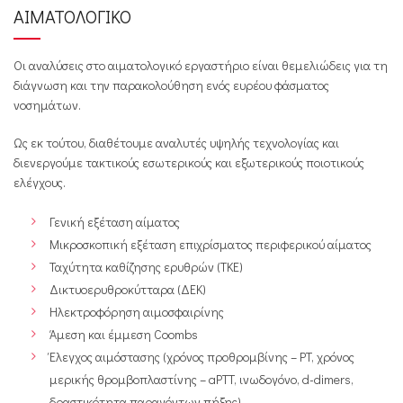
ΑΙΜΑΤΟΛΟΓΙΚΟ
Οι αναλύσεις στο αιματολογικό εργαστήριο είναι θεμελιώδεις για τη
διάγνωση και την παρακολούθηση ενός ευρέου φάσματος
νοσημάτων.
Ως εκ τούτου, διαθέτουμε αναλυτές υψηλής τεχνολογίας και
διενεργούμε τακτικούς εσωτερικούς και εξωτερικούς ποιοτικούς
ελέγχους.
Γενική εξέταση αίματος
Μικροσκοπική εξέταση επιχρίσματος περιφερικού αίματος
Ταχύτητα καθίζησης ερυθρών (ΤΚΕ)
Δικτυοερυθροκύτταρα (ΔΕΚ)
Ηλεκτροφόρηση αιμοσφαιρίνης
Άμεση και έμμεση Coombs
Έλεγχος αιμόστασης (χρόνος προθρομβίνης – PT, χρόνος
μερικής θρομβοπλαστίνης – aPTT, ινωδογόνο, d-dimers,
δραστικότητα παραγόντων πήξης)