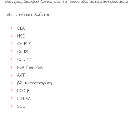
ελέγχους, διασφαλίζοντας έτσι τα πλέον αξιόπιστα αποτελέσματα.
Ενδεικτικά εκτελούνται:
CEA
NSE
Ca 19-9
Ca 125
Ca 72-4
PSA, free PSA
Α-FP
β2-μικροσφαιρίνη
hCG-β
5-HIAA
SCC