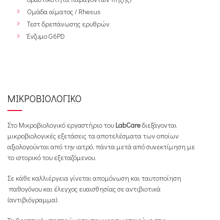
Ομάδα αίματος / Rhesus
Τεστ δρεπάνωσης ερυθρών
Ένζυμο G6PD
ΜΙΚΡΟΒΙΟΛΟΓΙΚΟ
Στο Μικροβιολογικό εργαστήριο του
LabCare
διεξάγονται
μικροβιολογικές εξετάσεις τα αποτελέσματα των οποίων
αξιολογούνται από την ιατρό, πάντα μετά από συνεκτίμηση με
το ιστορικό του εξεταζόμενου.
Σε κάθε καλλιέργεια γίνεται απομόνωση και ταυτοποίηση
παθογόνου και έλεγχος ευαισθησίας σε αντιβιοτικά
(αντιβιόγραμμα).