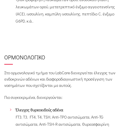
λευκωμάτων ορού, μετατρεπτικό ένζυμο αγγειοτενσίνης
(ACE), ινσουλίνη, καμπύλη ινσουλίνης, πεπτίδιο C, ένζυμο
G6PD, κ.ά..
ΟΡΜΟΝΟΛΟΓΙΚΟ
Στο ορμονολογικό τμήμα του LabCare διενεργείται έλεγχος των
ενδοκρινών αδένων και διαφοροδιαγνωστική προσέγγιση των
νοσημάτων που σχετίζονται με αυτούς.
Πιο συγκεκριμένα, διενεργούνται:
Έλεγχος θυρεοειδούς αδένα
FT3, T3, FT4, T4, TSH, Anti-TPO αντισώματα, Anti-TG
αντισώματα, Anti-TSH-R αντισώματα, Θυρεοσφαιρίνη