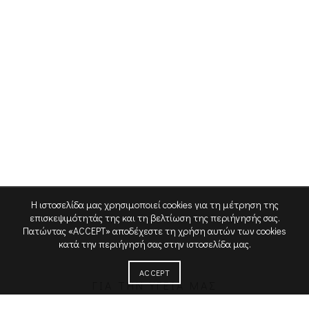
Η ιστοσελίδα μας χρησιμοποιεί cookies για τη μέτρηση της
επισκεψιμότητάς της και τη βελτίωση της περιήγησής σας.
Πατώντας «ACCEPT» αποδέχεστε τη χρήση αυτών των cookies
κατά την περιήγησή σας στην ιστοσελίδα μας.
ACCEPT
ΓΙΑ ΤΗΝ ΥΓΕΙΑ ΜΑΣ