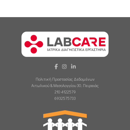
Πολιτική Προστασίας Δεδομένων
Αιτωλικού & Μεσολογγίου 30, Πειραιάς
210 4122579
6932575733