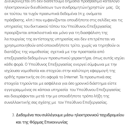
Διευκρινίζεται ότι δεν διαθέτoυμε δημόσια προσβάσιμο κατάλογο
ηλεκτρονικών διευθύνσεων των συνδρομητών/χρηστών μας. Ως
εκ τούτου, τα τυχόν προσωπικά δεδομένα (π.χ. ονόματα
πρόσβασης, κλπ.) που εμφανίζονται οπουδήποτε στις σελίδες και τις
υπηρεσίες του δικτυακού τόπου του Υπεύθυνου Επεξεργασίας
προορίζονται αποκλειστικά και μόνο για τη διασφάλιση της
λειτουργίας της αντίστοιχης υπηρεσίας και δεν επιτρέπεται να
χρησιμοποιηθούν από οποιονδήποτε τρίτο, χωρίς να τηρηθούν οι
διατάξεις της νομοθεσίας σχετικά με την προστασία από
επεξεργασία δεδομένων προσωπικού χαρακτήρα, όπως αυτός ισχύει
κάθε φορά. Ο Υπεύθυνος Επεξεργασίας ενεργεί σύμφωνα με την
ισχύουσα νομοθεσία και στοχεύει στην καλύτερη εφαρμογή της
ορθής πρακτικής σε ότι αφορά το Internet. Τα προσωπικά σας
στοιχεία τηρούνται με ασφάλεια για όσο χρονικό διάστημα είστε
εγγεγραμμένος σε κάποια υπηρεσία του Υπεύθυνου Επεξεργασίας
και διαγράφονται μετά την με οποιοδήποτε τρόπο λήξη της
συναλλακτικής σας σχέσης με τον Υπεύθυνο Επεξεργασίας.
Δεδομένα που συλλέγουμε μέσω ηλεκτρονικού ταχυδρομείου
και της Φόρμας Επικοινωνίας