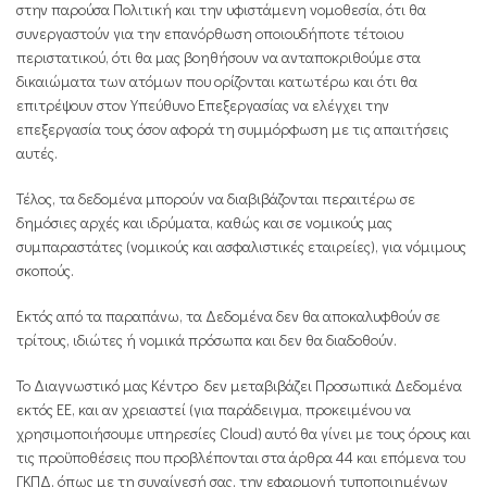
στην παρούσα Πολιτική και την υφιστάμενη νομοθεσία, ότι θα
συνεργαστούν για την επανόρθωση οποιουδήποτε τέτοιου
περιστατικού, ότι θα μας βοηθήσουν να ανταποκριθούμε στα
δικαιώματα των ατόμων που ορίζονται κατωτέρω και ότι θα
επιτρέψουν στoν Υπεύθυνο Επεξεργασίας να ελέγχει την
επεξεργασία τους όσον αφορά τη συμμόρφωση με τις απαιτήσεις
αυτές.
Τέλος, τα δεδομένα μπορούν να διαβιβάζονται περαιτέρω σε
δημόσιες αρχές και ιδρύματα, καθώς και σε νομικούς μας
συμπαραστάτες (νομικούς και ασφαλιστικές εταιρείες), για νόμιμους
σκοπούς.
Εκτός από τα παραπάνω, τα Δεδομένα δεν θα αποκαλυφθούν σε
τρίτους, ιδιώτες ή νομικά πρόσωπα και δεν θα διαδοθούν.
Το Διαγνωστικό μας Κέντρο δεν μεταβιβάζει Προσωπικά Δεδομένα
εκτός ΕΕ, και αν χρειαστεί (για παράδειγμα, προκειμένου να
χρησιμοποιήσουμε υπηρεσίες Cloud) αυτό θα γίνει με τους όρους και
τις προϋποθέσεις που προβλέπονται στα άρθρα 44 και επόμενα του
ΓΚΠΔ, όπως με τη συναίνεσή σας, την εφαρμογή τυποποιημένων