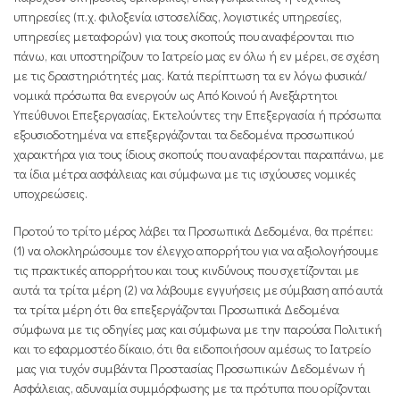
υπηρεσίες (π.χ. φιλοξενία ιστοσελίδας, λογιστικές υπηρεσίες,
υπηρεσίες μεταφορών) για τους σκοπούς που αναφέρονται πιο
πάνω, και υποστηρίζουν το Ιατρείο μας εν όλω ή εν μέρει, σε σχέση
με τις δραστηριότητές μας. Κατά περίπτωση τα εν λόγω φυσικά/
νομικά πρόσωπα θα ενεργούν ως Από Κοινού ή Ανεξάρτητοι
Υπεύθυνοι Επεξεργασίας, Εκτελούντες την Επεξεργασία ή πρόσωπα
εξουσιοδοτημένα να επεξεργάζονται τα δεδομένα προσωπικού
χαρακτήρα για τους ίδιους σκοπούς που αναφέρονται παραπάνω, με
τα ίδια μέτρα ασφάλειας και σύμφωνα με τις ισχύουσες νομικές
υποχρεώσεις.
Προτού το τρίτο μέρος λάβει τα Προσωπικά Δεδομένα, θα πρέπει:
(1) να ολοκληρώσουμε τον έλεγχο απορρήτου για να αξιολογήσουμε
τις πρακτικές απορρήτου και τους κινδύνους που σχετίζονται με
αυτά τα τρίτα μέρη (2) να λάβουμε εγγυήσεις με σύμβαση από αυτά
τα τρίτα μέρη ότι θα επεξεργάζονται Προσωπικά Δεδομένα
σύμφωνα με τις οδηγίες μας και σύμφωνα με την παρούσα Πολιτική
και το εφαρμοστέο δίκαιο, ότι θα ειδοποιήσουν αμέσως το Ιατρείο
μας για τυχόν συμβάντα Προστασίας Προσωπικών Δεδομένων ή
Ασφάλειας, αδυναμία συμμόρφωσης με τα πρότυπα που ορίζονται