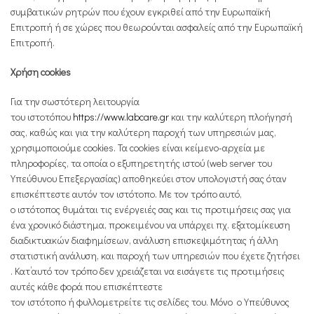
συμβατικών ρητρών που έχουν εγκριθεί από την Ευρωπαϊκή
Επιτροπή ή σε χώρες που θεωρούνται ασφαλείς από την Ευρωπαϊκή
Επιτροπή.
Χρήση
cookies
Για την σωστότερη λειτουργία
του ιστοτόπου
https://www.labcare.gr
και την καλύτερη πλοήγησή
σας, καθώς και για την καλύτερη παροχή των υπηρεσιών μας,
χρησιμοποιούμε cookies. Τα cookies είναι κείμενο-αρχεία με
πληροφορίες, τα οποία ο εξυπηρετητής ιστού (web server του
Υπεύθυνου Επεξεργασίας) αποθηκεύει στον υπολογιστή σας όταν
επισκέπτεστε αυτόν τον ιστότοπο. Με τον τρόπο αυτό,
ο ιστότοπος θυμάται τις ενέργειές σας και τις προτιμήσεις σας για
ένα χρονικό διάστημα, προκειμένου να υπάρχει πχ. εξατομίκευση
διαδικτυακών διαφημίσεων, ανάλυση επισκεψιμότητας ή άλλη
στατιστική ανάλυση, και παροχή των υπηρεσιών που έχετε ζητήσει
. Κατ’αυτό τον τρόπο δεν χρειάζεται να εισάγετε τις προτιμήσεις
αυτές κάθε φορά που επισκέπτεστε
τον ιστότοπο ή φυλλομετρείτε τις σελίδες του. Mόνο o Yπεύθυνος