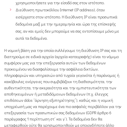
χρησιμοποιήσατε για την είσοδό σας στον ιστότοπο.
Διεύθυνση πρωτοκόλλου Internet (IP address), όταν
εισέρχεστε στον ιστότοπο. Η διεύθυνση IP είναι προσωπικά
δεδομένα μαζί με την ημερομηνία και ώρα της επίσκεψής
σας, αν και εμείς δεν μπορούμε να σας εντοπίσουμε μόνο με
αυτά τα δεδομένα.
Η νομική βάση για την οποία συλλέγουμε τη διεύθυνση IP σας και τη
διατηρούμε σε ειδικά αρχεία (αρχεία καταγραφής) είναι το νόμιμο
συμφέρον μας για την επεξεργασία αυτών των δεδομένων
προκειμένου να διασφαλίσουμε την ασφάλεια δικτύων,
πληροφοριών και υπηρεσιών από τυχαία γεγονότα ή παράνομες ή
κακόβουλες ενέργειες που συμβιβάζουν τη διαθεσιμότητα, την
αυθεντικότητα, την ακεραιότητα και την εμπιστευτικότητα των
αποθηκευμένων ή μεταδιδόμενων δεδομένων (π.χ. έλεγχος
επιθέσεων ddos “άρνηση εξυπηρέτησης”), καθώς και η νομική
υποχρέωσή μας να παρέχουμε ένα πιο ασφαλές περιβάλλον για την
επεξεργασία των προσωπικών σας δεδομένων (GDPR άρθρο 6
παράγραφος 1 περίπτωση στ΄ και γ΄). Τα δεδομένα δεν θα
μεταφερθούν ούτε θα χρησιμοποιηθούν με οποιονδήποτε άλλο