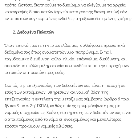
τρόπο. Ωστόσο, διατηρούμε το δικαίωμα να ελέγξουμε τα αρχεία
καταγραφής διακομιστών (αρχεία καταγραφής διακομιστών) εάν
εντοπιστούν συγκεκριμένες ενδείξεις μη εξουσιοδοτημένης χρήσης.
Δεδομένα Πελατών
Όταν επισκέπτεστε την Ιστοσελίδα μας, συλλέγουμε προσωπικά
δεδομένα σας όπως ονοματεπώνυμο, πατρώνυμο, Ε-mail,
ταχυδρομική διεύθυνση, φύλο, ηλικία, επάγγελμα, διεύθυνση, και
οποιαδήποτε άλλη πληροφορία που συνδέεται με την παροχή των
ιατρικών υπηρεσιών προς εσάς.
Σκοπός της επεξεργασίας των δεδομένων σας είναι η παροχή σε
εσάς των αιτούμενων υπηρεσιών και νομική βάση της
επεξεργασίας η εκτέλεση της μεταξύ μας σύμβασης (άρθρο 6 παρ.
1β’ και 9 παρ. 2η΄ ΓΚΠΔ), καθώς επίσης η συμμόρφωσή μας με
νομικές υποχρεώσεις. Χρόνος διατήρησης των δεδομένων σας είναι
ο απαιτούμενος από το νόμο κι ενδεχομένως και μεγαλύτερος
εφόσον προκύψουν νομικές αξιώσεις.