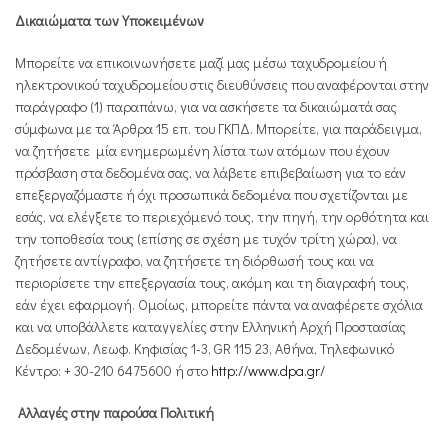
Δικαιώματα των Υποκειμένων
Μπορείτε να επικοινωνήσετε μαζί μας μέσω ταχυδρομείου ή
ηλεκτρονικού ταχυδρομείου στις διευθύνσεις που αναφέρονται στην
παράγραφο (1) παραπάνω, για να ασκήσετε τα δικαιώματά σας
σύμφωνα με τα Άρθρα 15 επ. του ΓΚΠΔ. Μπορείτε, για παράδειγμα,
να ζητήσετε μία ενημερωμένη λίστα των ατόμων που έχουν
πρόσβαση στα δεδομένα σας, να λάβετε επιβεβαίωση για το εάν
επεξεργαζόμαστε ή όχι προσωπικά δεδομένα που σχετίζονται με
εσάς, να ελέγξετε το περιεχόμενό τους, την πηγή, την ορθότητα και
την τοποθεσία τους (επίσης σε σχέση με τυχόν τρίτη χώρα), να
ζητήσετε αντίγραφο, να ζητήσετε τη διόρθωσή τους και να
περιορίσετε την επεξεργασία τους, ακόμη και τη διαγραφή τους,
εάν έχει εφαρμογή. Ομοίως, μπορείτε πάντα να αναφέρετε σχόλια
και να υποβάλλετε καταγγελίες στην Ελληνική Αρχή Προστασίας
Δεδομένων, Λεωφ. Κηφισίας 1-3, GR 115 23, Αθήνα, Τηλεφωνικό
Κέντρο: + 30-210 6475600 ή στο
http://www.dpa.gr/
Αλλαγές στην παρούσα Πολιτική