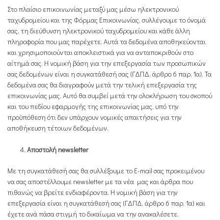
Στο πλαίσιο επικοινωνίας μεταξύ μας μέσω ηλεκτρονικού
ταχυδρομείου και της Φόρμας Επικοινωνίας, συλλέγουμε το όνομά
σας, τη διεύθυνση ηλεκτρονικού ταχυδρομείου και κάθε άλλη
πληροφορία που μας παρέχετε. Αυτά τα δεδομένα αποθηκεύονται
και χρησιμοποιούνται αποκλειστικά για να ανταποκριθούν στο
αίτημά σας. Η νομική βάση για την επεξεργασία των προσωπικών
σας δεδομένων είναι η συγκατάθεσή σας (ΓΔΠΔ, άρθρο 6 παρ. 1α). Τα
δεδομένα σας θα διαγραφούν μετά την τελική επεξεργασία της
επικοινωνίας μας. Αυτό θα συμβεί μετά την ολοκλήρωση του σκοπού
και του πεδίου εφαρμογής της επικοινωνίας μας, υπό την
προϋπόθεση ότι δεν υπάρχουν νομικές απαιτήσεις για την
αποθήκευση τέτοιων δεδομένων.
Αποστολή newsletter
Με τη συγκατάθεσή σας θα συλλέξουμε το Ε-mail σας προκειμένου
να σας αποστέλλουμε newsletter με τα νέα μας και άρθρα που
πιθανώς να βρείτε ενδιαφέροντα. Η νομική βάση για την
επεξεργασία είναι η συγκατάθεσή σας (ΓΔΠΔ, άρθρο 6 παρ. 1α) και
έχετε ανά πάσα στιγμή το δικαίωμα να την ανακαλέσετε.