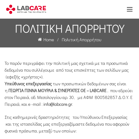
ΠΟΛΙΤΙΚΉ ΑΠΟΡΡΉΤΟΥ
Home
Πολιτική Απορρήτου
To παρόν περιγράφει την πολιτική μας σχετικά με τα προσωπικά
δεδομένα που συλλέγουμε από τους επισκέπτες των σελίδων μας
(εφεξής «χρήστες»).
Υπεύθυνος επεξεργασίας
των προσωπικών δεδομένων σας είναι
η
ΓΕΩΡΓΙΑ ΠΙΝΝΑ ΜΟΥΡΛΑ & ΣΥΝΕΡΓΑΤΕΣ ΟΕ –
LABCARE
, που εδρεύει
στον Πειραιά, οδ. Μεσολογγίου αρ. 30, με ΑΦΜ 800582857 Δ.Ο.Υ. Ε
Πειραιά, και e -mail :
info@labcare.gr
.
Στις καθημερινές δραστηριότητες του Υπεύθυνου Επεξεργασίας
και της ιστοσελίδας μας επεξεργαζόμαστε δεδομένα που αφορούν
φυσικά πρόσωπα, μεταξύ των οποίων: