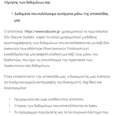
τήρησης των δεδομένων σας
Δεδομένα που συλλέγουμε αυτόματα μέσω της ιστοσελίδας
μας
Ο ιστότοπος
https://www.labcare.gr
χρησιμοποιεί το πρωτόκολλο
SSL (Secure Sockets Layer) το οποίο χρησιμοποιεί μεθόδους
κρυπτογράφησης των δεδομένων που ανταλλάσσονται μεταξύ δύο
συσκευών (συνηθέστερα Ηλεκτρονικών Υπολογιστών),
εγκαθιδρύοντας μία ασφαλή σύνδεση μεταξύ τους μέσω του
διαδικτύου, που έχει ως αποτέλεσμα την προστασία των
προσωπικών σας δεδομένων.
Όταν επισκέπτεστε την ιστοσελίδα μας, ο διακομιστής μας συλλέγει
τα λεγόμενα αρχεία καταγραφής του διακομιστή, (log files) και
συγκεκριμένα:
Ημερομηνία και ώρα εισόδου στον ιστότοπο.
Ο όγκος των δεδομένων που αποστέλλονται σε bytes.
Το πρόγραμμα περιήγησης και το λειτουργικό σύστημα που