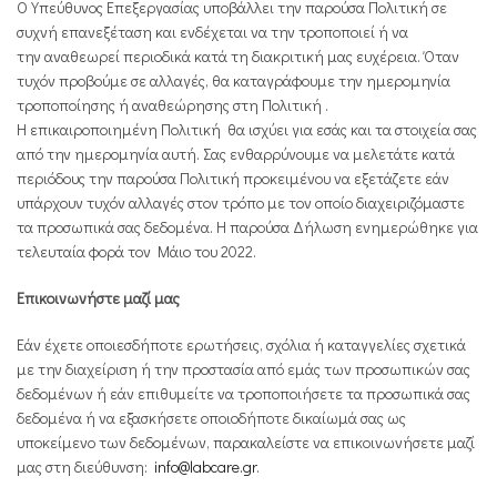
Ο Υπεύθυνος Επεξεργασίας υποβάλλει την παρούσα Πολιτική σε
συχνή επανεξέταση και ενδέχεται να την τροποποιεί ή να
την αναθεωρεί περιοδικά κατά τη διακριτική μας ευχέρεια. Όταν
τυχόν προβούμε σε αλλαγές, θα καταγράφουμε την ημερομηνία
τροποποίησης ή αναθεώρησης στη Πολιτική .
Η επικαιροποιημένη Πολιτική θα ισχύει για εσάς και τα στοιχεία σας
από την ημερομηνία αυτή. Σας ενθαρρύνουμε να μελετάτε κατά
περιόδους την παρούσα Πολιτική προκειμένου να εξετάζετε εάν
υπάρχουν τυχόν αλλαγές στον τρόπο με τον οποίο διαχειριζόμαστε
τα προσωπικά σας δεδομένα. Η παρούσα Δήλωση ενημερώθηκε για
τελευταία φορά τον Mάιο του 2022.
Επικοινωνήστε μαζί μας
Εάν έχετε οποιεσδήποτε ερωτήσεις, σχόλια ή καταγγελίες σχετικά
με την διαχείριση ή την προστασία από εμάς των προσωπικών σας
δεδομένων ή εάν επιθυμείτε να τροποποιήσετε τα προσωπικά σας
δεδομένα ή να εξασκήσετε οποιοδήποτε δικαίωμά σας ως
υποκείμενο των δεδομένων, παρακαλείστε να επικοινωνήσετε μαζί
μας στη διεύθυνση:
info@labcare.gr
.