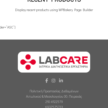
Display recent products using WPBakery Page Builder
rder=”ASC”]
Πολιτική Προστασίας Δεδομένων
Αιτωλικού & Μεσολογγίου 30, Πειραιάς
210 4122579
6932575733