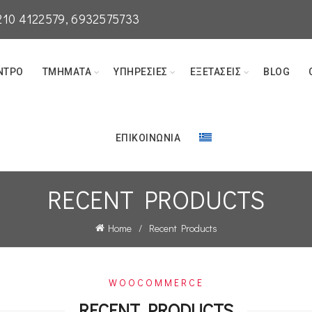
210 4122579
, 6932575733
ΝΤΡΟ
ΤΜΉΜΑΤΑ
ΥΠΗΡΕΣΊΕΣ
ΕΞΕΤΆΣΕΙΣ
BLOG
ΕΠΙΚΟΙΝΩΝΊΑ
RECENT PRODUCTS
Home
Recent Products
WOOCOMMERCE
RECENT PRODUCTS