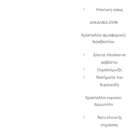
Ηπατική νόσος
ΑΛΚΑΛΙΚΑ ΟΥΡΑ
Κρύσταλλοι φωσφορικού
διασβεστίου
Δίαιτα πλούσια σε
ασβέστιο
Ουρολοίμωξη
Νοσήματα του
θυρεοειδή
Κρύσταλλοι ουρικού
αμμωνίου
Άνευ κλινικής
σημασίας