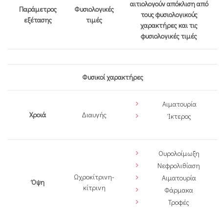
αιτιολογούν απόκλιση από
Παράμετρος
Φυσιολογικές
τους φυσιολογικούς
εξέτασης
τιμές
χαρακτήρες και τις
φυσιολογικές τιμές
Φυσικοί χαρακτήρες
Αιματουρία
Χροιά
Διαυγής
Ίκτερος
Ουρολοίμωξη
Νεφρολιθίαση
Ωχροκίτρινη-
Αιματουρία
Όψη
κίτρινη
Φάρμακα
Τροφές