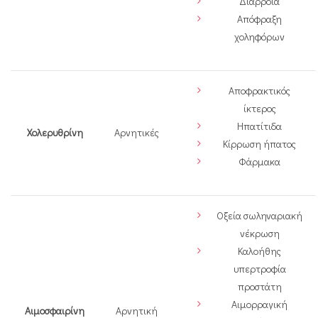
Διάρροια
Απόφραξη
χοληφόρων
Αποφρακτικός
ίκτερος
Ηπατίτιδα
Χολερυθρίνη
Αρνητικές
Κίρρωση ήπατος
Φάρμακα
Οξεία σωληναριακή
νέκρωση
Καλοήθης
υπερτροφία
προστάτη
Αιμορραγική
Αιμοσφαιρίνη
Αρνητική