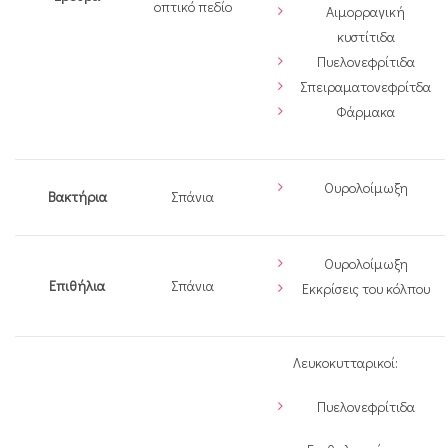
οπτικό πεδίο
Αιμορραγική
κυστίτιδα
Πυελονεφρίτιδα
Σπειραματονεφρίτδα
Φάρμακα
Ουρολοίμωξη
Βακτήρια
Σπάνια
Ουρολοίμωξη
Επιθήλια
Σπάνια
Eκκρίσεις του κόλπου
Λευκοκυτταρικοί:
Πυελονεφρίτιδα