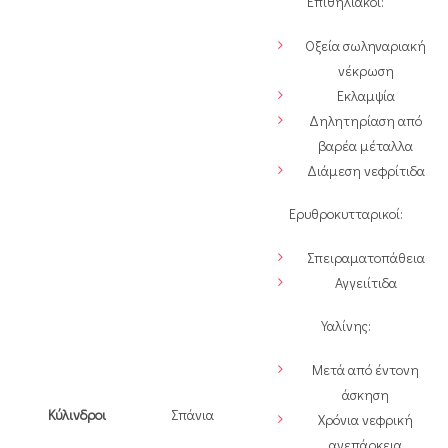
Επιθηλιακοί:
Οξεία σωληναριακή
νέκρωση
Εκλαμψία
Δηλητηρίαση από
βαρέα μέταλλα
Διάμεση νεφρίτιδα
Ερυθροκυτταρικοί:
Σπειραματοπάθεια
Αγγειίτιδα
Υαλίνης:
Μετά από έντονη
άσκηση
Κύλινδροι
Σπάνια
Χρόνια νεφρική
ανεπάρκεια