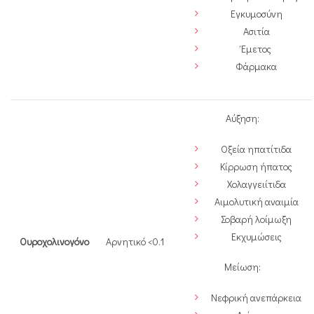
Εγκυμοσύνη
Ασιτία
Έμετος
Φάρμακα
Αύξηση:
Οξεία ηπατίτιδα
Κίρρωση ήπατος
Χολαγγειίτιδα
Αιμολυτική αναιμία
Σοβαρή λοίμωξη
Εκχυμώσεις
Ουροχολινογόνο
Αρνητικό <0.1
Μείωση:
Νεφρική ανεπάρκεια