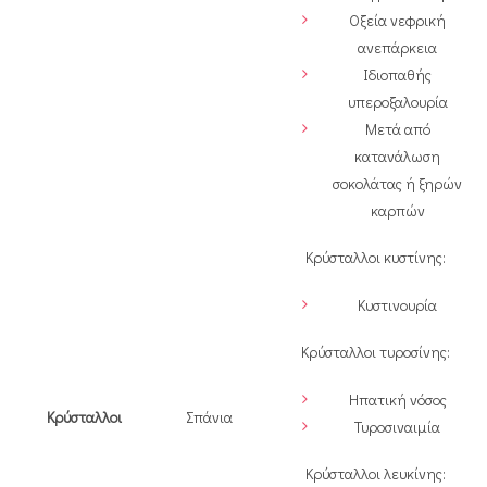
Οξεία νεφρική
ανεπάρκεια
Ιδιοπαθής
υπεροξαλουρία
Μετά από
κατανάλωση
σοκολάτας ή ξηρών
καρπών
Κρύσταλλοι κυστίνης:
Κυστινουρία
Κρύσταλλοι τυροσίνης:
Ηπατική νόσος
Κρύσταλλοι
Σπάνια
Τυροσιναιμία
Κρύσταλλοι λευκίνης: