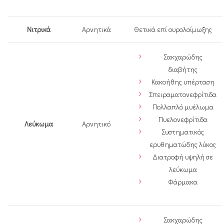
Νιτρικά
Αρνητικά
Θετικά επί ουρολοίμωξης
Σακχαρώδης
διαβήτης
Κακοήθης υπέρταση
Σπειραματονεφρίτιδα
Πολλαπλό μυέλωμα
Πυελονεφρίτιδα
Λεύκωμα
Αρνητικό
Συστηματικός
ερυθηματώδης λύκος
Διατροφή υψηλή σε
λεύκωμα
Φάρμακα
Σακχαρώδης