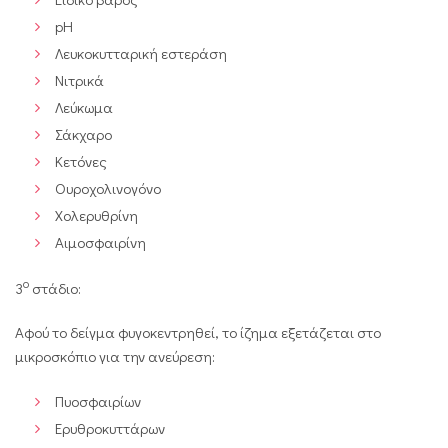
pH
Λευκοκυτταρική εστεράση
Νιτρικά
Λεύκωμα
Σάκχαρο
Κετόνες
Ουροχολινογόνο
Χολερυθρίνη
Αιμοσφαιρίνη
ο
3
στάδιο:
Αφού το δείγμα φυγοκεντρηθεί, το ίζημα εξετάζεται στο
μικροσκόπιο για την ανεύρεση:
Πυοσφαιρίων
Ερυθροκυττάρων