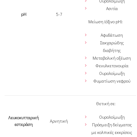
Ουρολοίμωξη
Ασιτία
pH
5-7
Μείωση (όξινο pH):
Αφυδάτωση
Σακχαρώδης
διαβήτης
Μεταβολική οξέωση
Φενυλκετονουρία
Ουρολοίμωξη
Φυματίωση νεφρού
Θετική σε:
Ουρολοίμωξη
Λευκοκυτταρική
Αρνητική
εστεράση
Πρόσμειξη δείγματος
με κολπικές εκκρίσεις