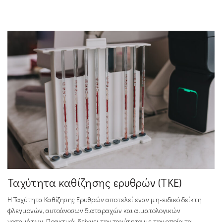
Ταχύτητα καθίζησης ερυθρών (ΤΚΕ)
Η Ταχύτητα Καθίζησης Ερυθρών αποτελεί έναν μη-ειδικό δείκτη
φλεγμονών, αυτοάνοσων διαταραχών και αιματολογικών
νοσημάτων. Πρακτικά, δείχνει την ταχύτητα με την οποία τα